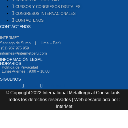
CURSOS Y CONGRESOS DIGITALES
CONGRESOS INTERNACIONALES
CONTÁCTENOS
CONTÁCTENOS
INTERMET
Santiago de Surco | Lima – Perú
(51) 987 975 959
informes@intermetperu.com
INFORMACIÓN LEGAL
HORARIOS
Política de Privacidad
Lunes-Viernes : 9:00 – 18:00
SÍGUENOS
Facebook
Twitter
Youtube
© Copyright 2022 International Metallurgical Consultants |
Todos los derechos reservados | Web desarrollada por :
InterMet