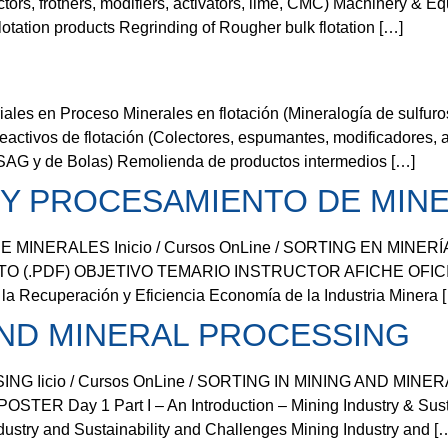
ctors, frothers, modifiers, activators, lime, CMC) Machinery & Eq
lotation products Regrinding of Rougher bulk flotation […]
n Proceso Minerales en flotación (Mineralogía de sulfuros y 
eactivos de flotación (Colectores, espumantes, modificadores,
 SAG y de Bolas) Remolienda de productos intermedios […]
 Y PROCESAMIENTO DE MIN
MINERALES Inicio / Cursos OnLine / SORTING EN MINE
DF) OBJETIVO TEMARIO INSTRUCTOR AFICHE OFICIAL Día 1
 la Recuperación y Eficiencia Economía de la Industria Minera 
AND MINERAL PROCESSING
G Iicio / Cursos OnLine / SORTING IN MINING AND MI
y 1 Part I – An Introduction – Mining Industry & Sustaina
dustry and Sustainability and Challenges Mining Industry and [