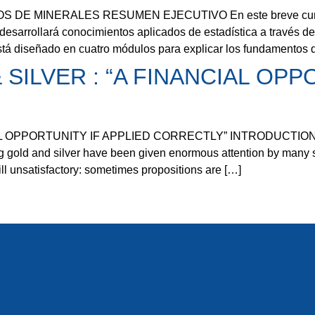
 MINERALES RESUMEN EJECUTIVO En este breve curso se 
o desarrollará conocimientos aplicados de estadística a través 
stá diseñado en cuatro módulos para explicar los fundamentos d
SILVER : “A FINANCIAL OPP
OPPORTUNITY IF APPLIED CORRECTLY” INTRODUCTION Theore
g gold and silver have been given enormous attention by many sp
till unsatisfactory: sometimes propositions are […]