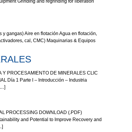
uipment Grinding and regrinding for liberation
gangas) Aire en flotación Agua en flotación,
 activadores, cal, CMC) Maquinarias & Equipos
ERALES
RÍA Y PROCESAMIENTO DE MINERALES CLIC
 Parte I – Introducción – Industria
[…]
NERAL PROCESSING DOWNLOAD (.PDF)
bility and Potential to Improve Recovery and
…]