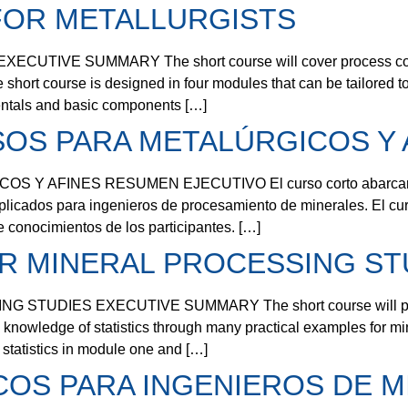
OR METALLURGISTS
VE SUMMARY The short course will cover process control 
short course is designed in four modules that can be tailored t
entals and basic components […]
OS PARA METALÚRGICOS Y 
AFINES RESUMEN EJECUTIVO El curso corto abarcará los a
plicados para ingenieros de procesamiento de minerales. El cu
 conocimientos de los participantes. […]
R MINERAL PROCESSING ST
DIES EXECUTIVE SUMMARY The short course will present es
d knowledge of statistics through many practical examples for m
 statistics in module one and […]
COS PARA INGENIEROS DE M