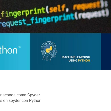
 Anaconda como Spyder.
as en spyder con Python.