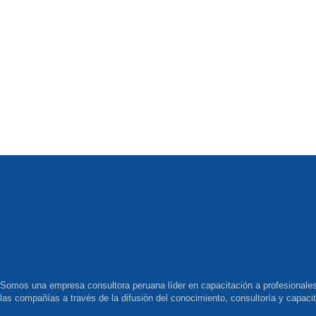
Somos una empresa consultora peruana líder en capacitación a profesionales 
las compañías a través de la difusión del conocimiento, consultoría y capaci