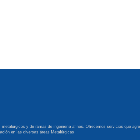
metalúrgicos y de ramas de ingeniería afines. Ofrecemos servicios que agreg
tación en las diversas áreas Metalúrgicas