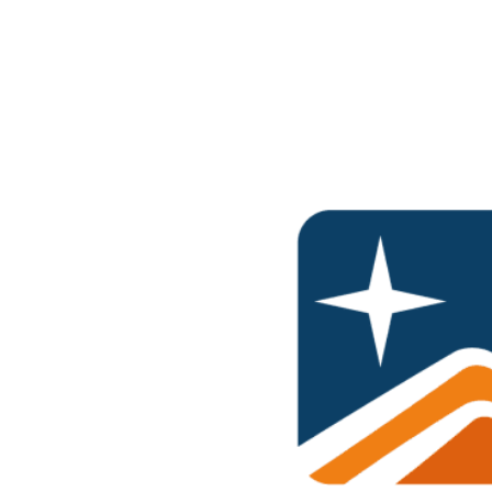
Ir
al
contenido