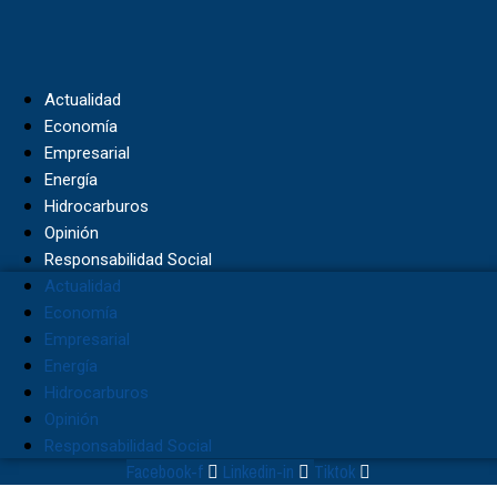
Skip
to
content
Actualidad
Economía
Empresarial
Energía
Hidrocarburos
Opinión
Responsabilidad Social
Actualidad
Economía
Empresarial
Energía
Hidrocarburos
Opinión
Responsabilidad Social
Facebook-f
Linkedin-in
Tiktok