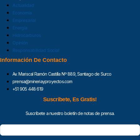
Actualidad
Economía
Empresarial
Energía
Hidrocarburos
Opinión
Responsabilidad Social
Información De Contacto
Av. Mariscal Ramón Castilla Nº 889, Santiago de Surco
prensa@mineriayproyectos.com
+51 905 448 619
Suscribete, Es Gratis!
Suscríbete a nuestro boletín de notas de prensa.
Subscripcion_MyP