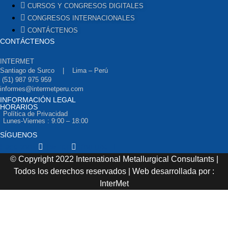
CURSOS Y CONGRESOS DIGITALES
CONGRESOS INTERNACIONALES
CONTÁCTENOS
CONTÁCTENOS
INTERMET
Santiago de Surco | Lima – Perú
(51) 987 975 959
informes@intermetperu.com
INFORMACIÓN LEGAL
HORARIOS
Política de Privacidad
Lunes-Viernes : 9:00 – 18:00
SÍGUENOS
Facebook
Twitter
Youtube
© Copyright 2022 International Metallurgical Consultants |
Todos los derechos reservados | Web desarrollada por :
InterMet